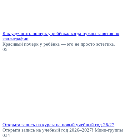
Как улучшить почерк у ребёнка: когда нужны занятия по
каллиграфии
Красивый почерк у ребёнка — это не просто эстетика.
0
5
Открыта запись на курсы на новый учебный год 26/27
Открыта запись на учебный год 2026–2027! Мини-группы
0
34