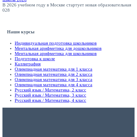
В 2026 учебном году в Москве стартует новая образовательная
0
28
Наши курсы
Индивидуальная подготовка школьников
Ментальная арифметика для дошкольников
Ментальная арифметика для школьников
Подготовка к школе
Каллиграфия
Олимпиадная математика для 1 класса
Олимпиадная математика для 2 класса
Олимпиадная математика для 3 класса
Олимпиадная математика для 4 класса
Русский язык / Математика, 2 класс
Русский язык / Математика, 3 класс
Русский язык / Математика, 4 класс