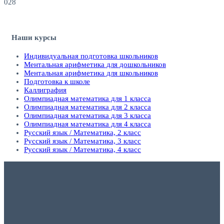
0
28
Наши курсы
Индивидуальная подготовка школьников
Ментальная арифметика для дошкольников
Ментальная арифметика для школьников
Подготовка к школе
Каллиграфия
Олимпиадная математика для 1 класса
Олимпиадная математика для 2 класса
Олимпиадная математика для 3 класса
Олимпиадная математика для 4 класса
Русский язык / Математика, 2 класс
Русский язык / Математика, 3 класс
Русский язык / Математика, 4 класс